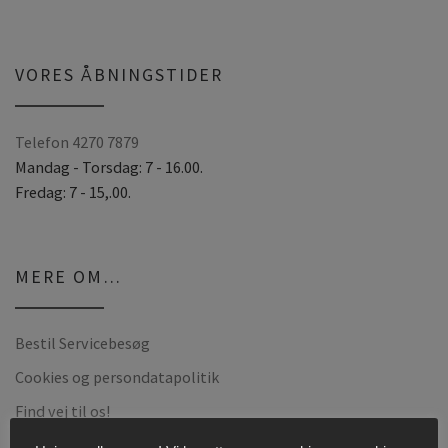
t
e
r
VORES ÅBNINGSTIDER
n
a
Telefon 4270 7879
t
Mandag - Torsdag: 7 - 16.00.
i
Fredag: 7 - 15,.00.
v
e
:
MERE OM…
Bestil Servicebesøg
Cookies og persondatapolitik
Find vej til os!
Firmaprofil