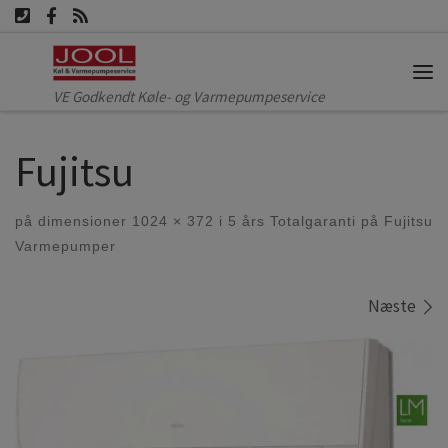
Fortsæt til indhold
Me
VE Godkendt Køle- og Varmepumpeservice
Fujitsu
på dimensioner
1024 × 372
i
5 års Totalgaranti på Fujitsu
Varmepumper
Billede navigation
Næste