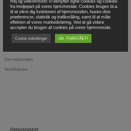
Hej og velkommen! Vi benytter egne cookies og cookies
fra tredjepart på vores hjemmeside. Cookies bruges bl.a.
Kontakt os
til at sikre dig funktionen af hjemmesiden, huske dine
præferencer, statistik og trafikmåling, samt til at måle
Køl- og Varmepumpeservice, VE Godkendt
effekten af vores markedsføring. Ved at gå videre
accepter du brugen af cookies på vores hjemmeside.
Køling
Nyheder
Cookie indstillinger
OK, FORSTÅET!
Solceller
Varmepumper
Ventilation
Henvisninger