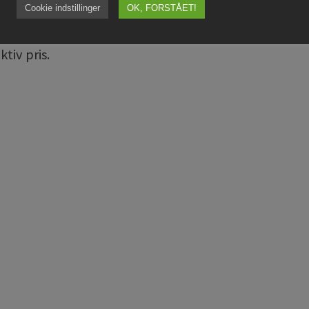
Cookie indstillinger
OK, FORSTÅET!
og komfort.
ice en betryggende serviceaftale, inklusiv det
årlig
ktiv pris.