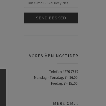
A
l
t
e
r
VORES ÅBNINGSTIDER
n
a
Telefon 4270 7879
t
Mandag - Torsdag: 7 - 16.00.
i
Fredag: 7 - 15,.00.
v
e
:
MERE OM…