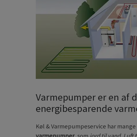
Varmepumper er en af d
energibesparende varmek
Køl & Varmepumpeservice har mange års
varmepumper
, som
jord til vand, Luft t