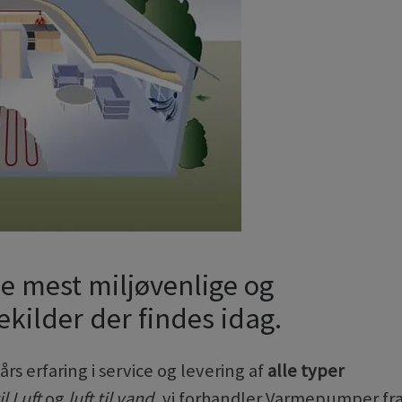
e mest miljøvenlige og
ilder der findes idag.
 erfaring i service og levering af
alle typer
il Luft
og
luft til vand
, vi forhandler Varmepumper fr