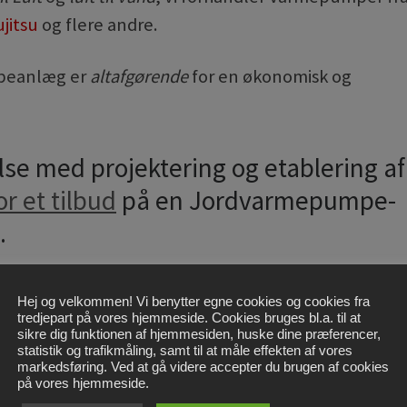
ujitsu
og flere andre.
mpeanlæg er
altafgørende
for en økonomisk og
else med projektering og etablering af
or et tilbud
på en Jordvarmepumpe-
.
 af autoriseret El- og VVS-installatører, som vi
Hej og velkommen! Vi benytter egne cookies og cookies fra
tredjepart på vores hjemmeside. Cookies bruges bl.a. til at
sikre dig funktionen af hjemmesiden, huske dine præferencer,
statistik og trafikmåling, samt til at måle effekten af vores
markedsføring. Ved at gå videre accepter du brugen af cookies
på vores hjemmeside.
 vedligeholdelsesfri, er det vigtigt at de kører