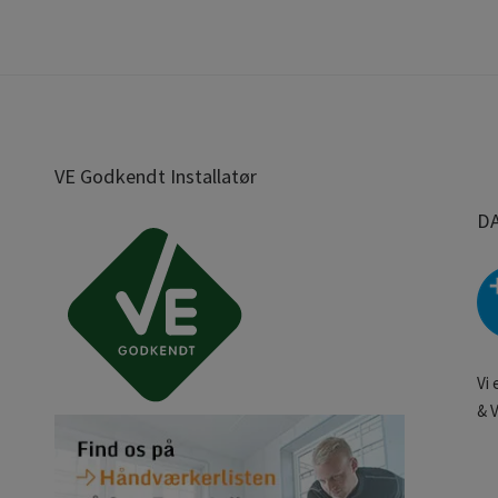
VE Godkendt Installatør
D
Vi
& 