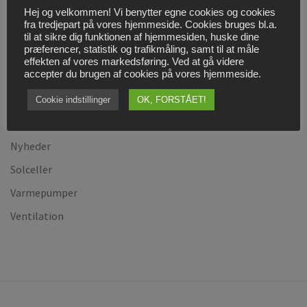
Cookies og persondatapolitik
Hej og velkommen! Vi benytter egne cookies og cookies
fra tredjepart på vores hjemmeside. Cookies bruges bl.a.
Find vej til os!
til at sikre dig funktionen af hjemmesiden, huske dine
præferencer, statistik og trafikmåling, samt til at måle
Firmaprofil
effekten af vores markedsføring. Ved at gå videre
accepter du brugen af cookies på vores hjemmeside.
Kontakt os
Køl- og Varmepumpeservice, VE Godkendt
Cookie indstillinger
OK, FORSTÅET!
Køling
Nyheder
Solceller
Varmepumper
Ventilation