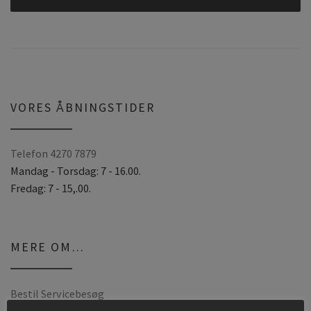
A
l
t
e
r
VORES ÅBNINGSTIDER
n
a
Telefon 4270 7879
t
Mandag - Torsdag: 7 - 16.00.
i
Fredag: 7 - 15,.00.
v
e
:
MERE OM…
Bestil Servicebesøg