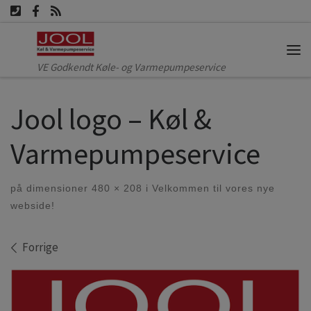
Fortsæt til indhold
Me
VE Godkendt Køle- og Varmepumpeservice
Jool logo – Køl &
Varmepumpeservice
på dimensioner
480 × 208
i
Velkommen til vores nye
webside!
Billede navigation
Forrige