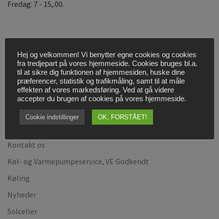
Fredag: 7 - 15,.00.
v
e
:
MERE OM…
Hej og velkommen! Vi benytter egne cookies og cookies
fra tredjepart på vores hjemmeside. Cookies bruges bl.a.
til at sikre dig funktionen af hjemmesiden, huske dine
Bestil Servicebesøg
præferencer, statistik og trafikmåling, samt til at måle
effekten af vores markedsføring. Ved at gå videre
Cookies og persondatapolitik
accepter du brugen af cookies på vores hjemmeside.
Find vej til os!
Cookie indstillinger
OK, FORSTÅET!
Firmaprofil
Kontakt os
Køl- og Varmepumpeservice, VE Godkendt
Køling
Nyheder
Solceller