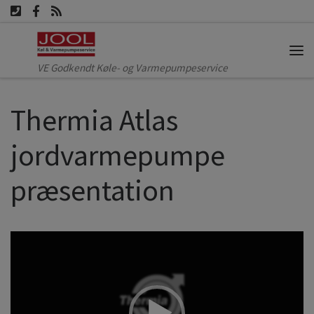
Fortsæt til indhold
Me
VE Godkendt Køle- og Varmepumpeservice
Thermia Atlas
jordvarmepumpe
præsentation
Videoafspiller