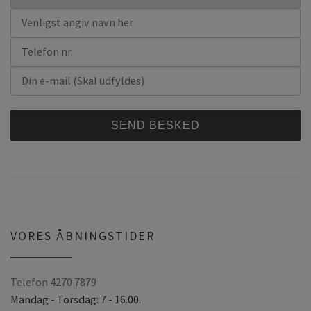
A
l
t
e
r
VORES ÅBNINGSTIDER
n
a
Telefon 4270 7879
t
Mandag - Torsdag: 7 - 16.00.
i