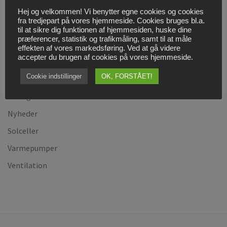
Cookies og persondatapolitik
Hej og velkommen! Vi benytter egne cookies og cookies
fra tredjepart på vores hjemmeside. Cookies bruges bl.a.
Find vej til os!
til at sikre dig funktionen af hjemmesiden, huske dine
præferencer, statistik og trafikmåling, samt til at måle
Firmaprofil
effekten af vores markedsføring. Ved at gå videre
accepter du brugen af cookies på vores hjemmeside.
Kontakt os
Cookie indstillinger
OK, FORSTÅET!
Køl- og Varmepumpeservice, VE Godkendt
Køling
Nyheder
Solceller
Varmepumper
Ventilation