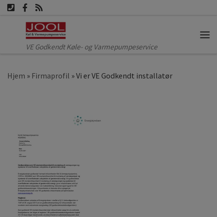
Fortsæt til indhold
Me
VE Godkendt Køle- og Varmepumpeservice
Hjem
»
Firmaprofil
»
Vi er VE Godkendt installatør