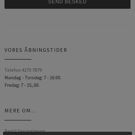
A
l
t
e
r
VORES ÅBNINGSTIDER
n
a
Telefon 4270 7879
t
Mandag - Torsdag: 7 - 16.00.
i
Fredag: 7 - 15,.00.
v
e
:
MERE OM…
Bestil Servicebesøg