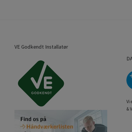
VE Godkendt Installatør
D
Vi
& 