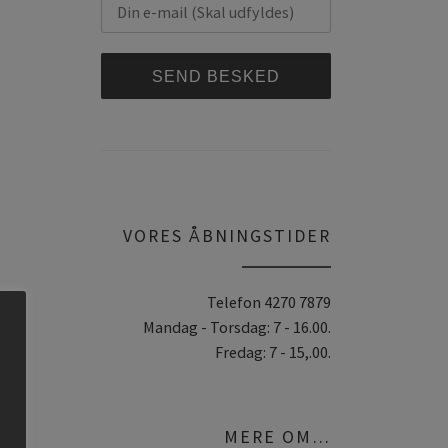
A
l
t
e
r
VORES ÅBNINGSTIDER
n
a
Telefon 4270 7879
t
Mandag - Torsdag: 7 - 16.00.
i
Fredag: 7 - 15,.00.
v
e
:
MERE OM…