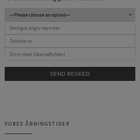
A
l
t
e
r
VORES ÅBNINGSTIDER
n
a