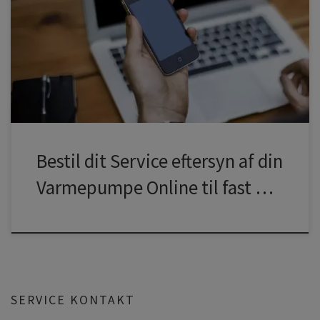
vejledning (At-vejledning B.4.4), skal alle jordvarmeanlæg,
samt luft-luft og luft-vand varmepumper med mere end 1 kg
kølemiddelsfyldning have udført mindst et årligt eftersyn.
Herudover kræver mange producenter ligeledes at der
udføres eftersyn ifølge deres anvisninger, dette […]
Bestil dit Service eftersyn af din
Varmepumpe Online til fast …
SERVICE KONTAKT