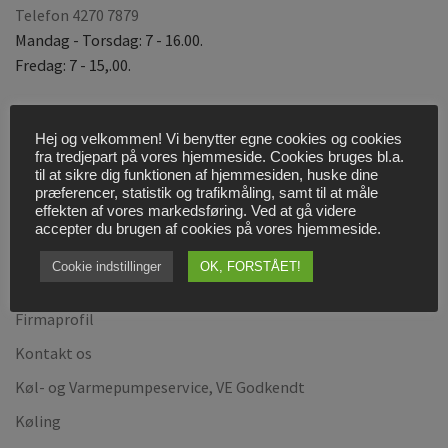
Telefon 4270 7879
t
Mandag - Torsdag: 7 - 16.00.
i
Fredag: 7 - 15,.00.
v
e
:
Hej og velkommen! Vi benytter egne cookies og cookies
MERE OM…
fra tredjepart på vores hjemmeside. Cookies bruges bl.a.
til at sikre dig funktionen af hjemmesiden, huske dine
præferencer, statistik og trafikmåling, samt til at måle
effekten af vores markedsføring. Ved at gå videre
Bestil Servicebesøg
accepter du brugen af cookies på vores hjemmeside.
Cookies og persondatapolitik
Cookie indstillinger
OK, FORSTÅET!
Find vej til os!
Firmaprofil
Kontakt os
Køl- og Varmepumpeservice, VE Godkendt
Køling