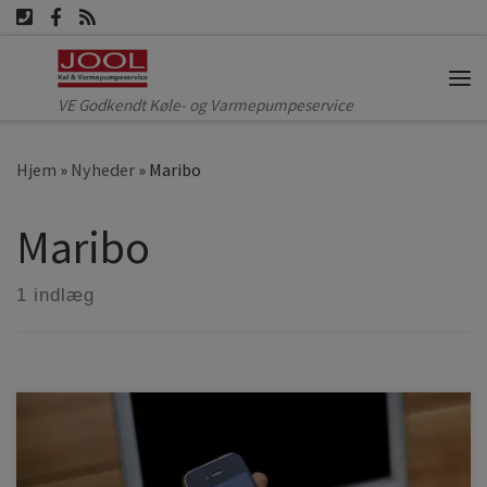
Fortsæt til indhold
Me
VE Godkendt Køle- og Varmepumpeservice
Hjem
»
Nyheder
»
Maribo
Maribo
1 indlæg
Nu kan du nemt og bekvemt bestille dit årlige varmepumpe
serviceeftersyn online til fast pris. Ifølge Arbejdstilsynets