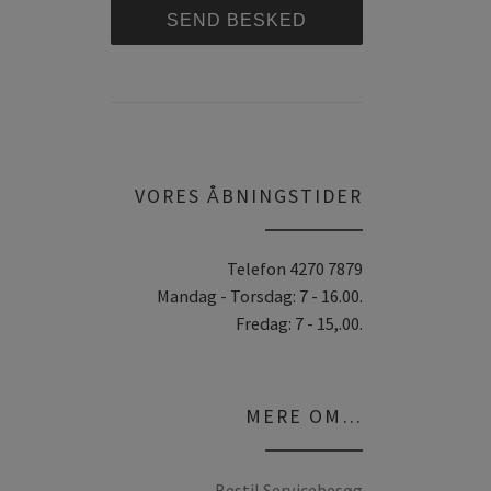
A
l
t
e
r
VORES ÅBNINGSTIDER
n
a
Telefon 4270 7879
t
Mandag - Torsdag: 7 - 16.00.
i
Fredag: 7 - 15,.00.
v
e
:
MERE OM…
Bestil Servicebesøg