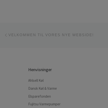
Indlæg navigation
Forrige indlæg
VELKOMMEN TIL VORES NYE WEBSIDE!
Henvisninger
Ahlsell Køl
Dansk Køl & Varme
Elsparefonden
Fujitsu Varmepumper