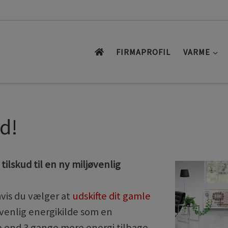
FIRMAPROFIL
VARME
ud!
i tilskud til en ny miljøvenlig
hvis du vælger at
udskifte dit gamle
venlig energikilde som en
 end 3 gange mere energi tilbage