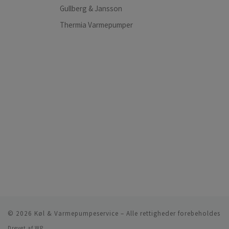
Gullberg & Jansson
Thermia Varmepumper
© 2026
Køl & Varmepumpeservice
– Alle rettigheder forebeholdes
Drevet af
WP