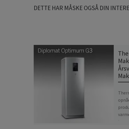
DETTE HAR MÅSKE OGSÅ DIN INTER
The
Mak
Årsv
Mak
Ther
opnå
produ
varme
kræve