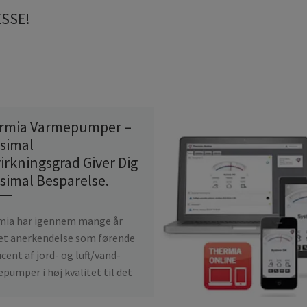
ESSE!
rmia Varmepumper –
simal
irkningsgrad Giver Dig
simal Besparelse.
mia har igennem mange år
et anerkendelse som førende
cent af jord- og luft/vand-
pumper i høj kvalitet til det
nde nordiske klima […]